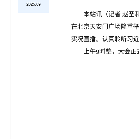
2025.09
本站讯（记者
赵圣
在北京天安门广场隆重
实况直播。认真聆听习
9
上午
时整，大会正