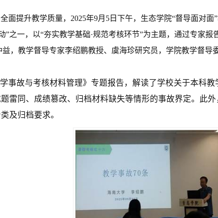
，全面提升教学质量，
2025
年
9
月
5
日下午，生态学院
“
督导面对面
”
动”之一，
以
“
夯实教学基础
·
规范考核环节
”
为主题，通过专家报
仲益，教学
督导专家
李绍鹏教授、虞海珍研究员，
学院教学督导
学事故与考核材料管理》专题报告，解读了学校关于本科教
试题雷同、成绩篡改、归档材料缺失等情形的事故界定。此外
分类及归档要求。