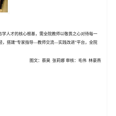
态学人才的核心根基，需全院教师以敬畏之心对待每一
径
，搭建
“
专家指导
—
教师交流
—
实践改进
”
平台，全院
图文：蔡昊 张莉娜
审核：毛伟 林豪燕